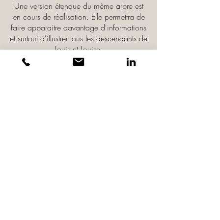
Une version étendue du même arbre est
en cours de réalisation. Elle permettra de
faire apparaitre davantage d'informations
et surtout d'illustrer tous les descendants de
Louis et Louise.
Pour cela, il est impératif de réunir des
portraits récents pour chacun, y compris
les épouses et les maris. J'en ai déjà
récupéré un certain nombre par le biais
des réseaux sociaux ou dans mes
archives personnelles. Mais il en manque
encore...
J'envoie mon portrait ou ceux de ma famille