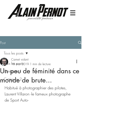
Post
Tous les posts
Carnet volant
Tous les posts
18 mai 2019
1 min de lecture
Un peu de féminité dans ce
Catégorie 1
monde de brute...
Catégorie 2
Habitué à photographier des pilotes, 
Laurent Villaron -le fameux photographe 
de Sport Auto-