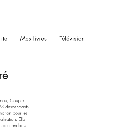
ite
Mes livres
Télévision
ré
uneau, Couple
s 93 déscendants
rmation pour les
lisation. Elle
les descendants