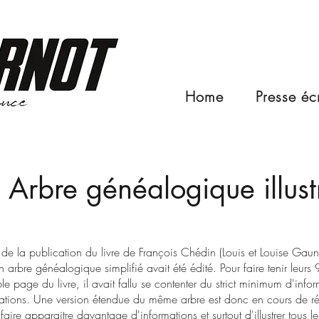
Home
Presse écr
Arbre généalogique illust
 de la publication du livre de François Chédin (Louis et Louise Ga
n arbre généalogique simplifié avait été édité. Pour faire tenir leur
e page du livre, il avait fallu se contenter du strict minimum d'info
ations. Une version étendue du même arbre est donc en cours de réa
faire apparaitre davantage d'informations et surtout d'illustrer tous 