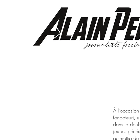
À l'occasion
fondateur), u
dans la doubl
jeunes génér
permettra de 