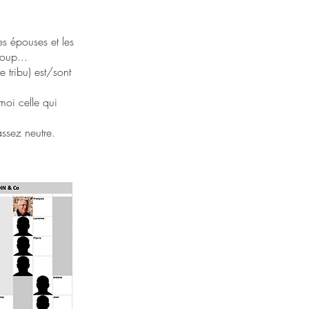
es épouses et les
oup...
e tribu) est/sont
moi celle qui
assez neutre.