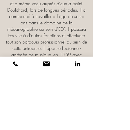
et a même vécu auprès d'eux à Saint-
Doulchard, lors de longues périodes. Il a
commencé à travailler à l'âge de seize
ans dans le domaine de la
mécanographie au sein d'EDF. Il passera
très vite à d'autres fonctions et effectuera
tout son parcours professionnel au sein de
cette entreprise. Il épouse Lucienne -
agrégée de musique- en 1959 avec
laquelle il aura trois enfants : Pierre,
Bernard et Céline. Après le décès de
Lucienne survenu en 1990, il épousera
en 1996 Catherine avec laquelle il vit à
Nantes.
Voici son adresse mail :
francois.chedin@gmail.com