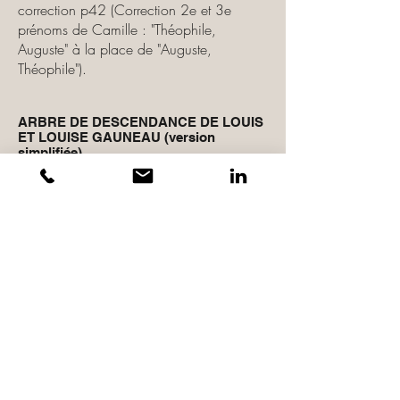
correction p42 (Correction 2e et 3e
prénoms de Camille : "Théophile,
Auguste" à la place de "Auguste,
Théophile").
ARBRE DE DESCENDANCE DE LOUIS
ET LOUISE GAUNEAU (version
simplifiée)
•
Version 1.02
(du 22/12/24) : version
initiale.
•
Version 1.03
(du 21/07/25) :
Correction des 2e et 3e prénoms de
Camille ("Théophile, Auguste" à la place
de ."Auguste, Théophile").